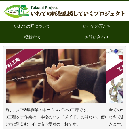
いわての匠について
いわての匠たち
掲載方法
お問い合わせ
大正8年創業のホームスパンの工房です。
全ての作品が手作り
を手作業の「本物のハンドメイド」の味わい。使わ
材料である貴金属を
馴染む、心に沿う愛着の一枚です。
きます。多彩な魅力